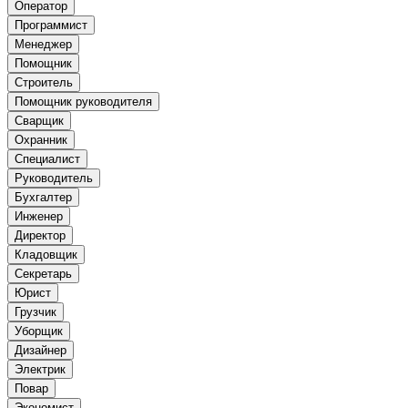
Оператор
Программист
Менеджер
Помощник
Строитель
Помощник руководителя
Сварщик
Охранник
Специалист
Руководитель
Бухгалтер
Инженер
Директор
Кладовщик
Секретарь
Юрист
Грузчик
Уборщик
Дизайнер
Электрик
Повар
Экономист