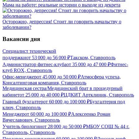
Мама на работе: реальные истории о выходе из декрета
Осторожно, депрессия! Стоит ли говорить начальству о
заболевании?
Вакансии дня
Специалист технической
поддержки
от
53 000
до
56 000
₽
Такском, Ставрополь
Администратор фитнес-клуба
от
35 000
до
47 000
₽
Фитнес-
клуб ROX, Ставрополь
Офис-менеджер
от
45 000
до
50 000
₽
Атмосфера успеха,
Консалтинговая компания, Ставрополь
Медицинская сестра/Медицинский брат в процедурный
кабинет
от
25 000
до
40 000
₽
ЦДКИТ Артклиник, Ставрополь
Главный бухгалтер
от
60 000
до
100 000
₽
Бухгалтерия под
ключ, Ставрополь
Менеджер
от
60 000
до
100 000
₽
Алексеенко Роман
Вячеславович, Ставрополь
Учитель биологии
от
28 000
до
50 000
₽
МБОУ СОШ № 44 г.
Ставрополь, Ставрополь
Продавец-консультант
от
60 000
до
100 000
₽
Дюссельдорф,