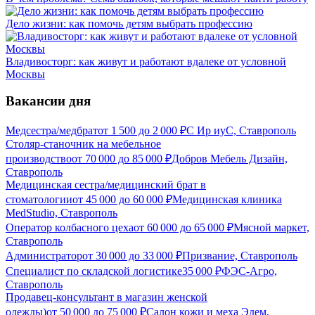
Дело жизни: как помочь детям выбрать профессию
Владивосторг: как живут и работают вдалеке от условной
Москвы
Вакансии дня
Медсестра/медбрат
от
1 500
до
2 000
₽
С Ир иуС, Ставрополь
Столяр-станочник на мебельное
производство
от
70 000
до
85 000
₽
Добров Мебель Дизайн,
Ставрополь
Медицинская сестра/медицинский брат в
стоматологии
от
45 000
до
60 000
₽
Медицинская клиника
MedStudio, Ставрополь
Оператор колбасного цеха
от
60 000
до
65 000
₽
Мясной маркет,
Ставрополь
Администратор
от
30 000
до
33 000
₽
Призвание, Ставрополь
Специалист по складской логистике
35 000
₽
ФЭС-Агро,
Ставрополь
Продавец-консультант в магазин женской
одежды)
от
50 000
до
75 000
₽
Салон кожи и меха Эдем,