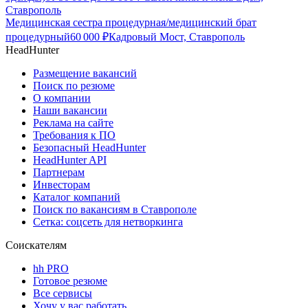
Ставрополь
Медицинская сестра процедурная/медицинский брат
процедурный
60 000
₽
Кадровый Мост, Ставрополь
HeadHunter
Размещение вакансий
Поиск по резюме
О компании
Наши вакансии
Реклама на сайте
Требования к ПО
Безопасный HeadHunter
HeadHunter API
Партнерам
Инвесторам
Каталог компаний
Поиск по вакансиям в Ставрополе
Сетка: соцсеть для нетворкинга
Соискателям
hh PRO
Готовое резюме
Все сервисы
Хочу у вас работать