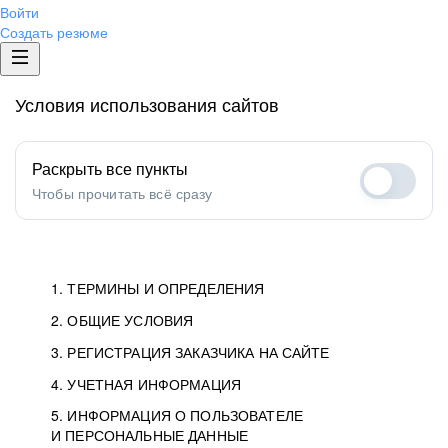
Войти
Создать резюме
Условия использования сайтов
Раскрыть все пункты
Чтобы прочитать всё сразу
1. ТЕРМИНЫ И ОПРЕДЕЛЕНИЯ
2. ОБЩИЕ УСЛОВИЯ
1.1. Хэдхантер
исполнитель, юридическое
лицо ООО «Хэдхантер», ИНН
Условия определяют отношения между Заказчиками,
3. РЕГИСТРАЦИЯ ЗАКАЗЧИКА НА САЙТЕ
7718620740, адрес: 129085,
Пользователями и Хэдхантер.
Как происходит регистрация Заказчиков
4. УЧЕТНАЯ ИНФОРМАЦИЯ
г. Москва, ул. Годовикова,
и Пользователей на Сайте.
Условия отражают то, как работает Хэдхантер, Сайт
5. ИНФОРМАЦИЯ О ПОЛЬЗОВАТЕЛЕ
Данные для доступа в Личный кабинет не должны
д.9, стр.10.
и все сервисы.
И ПЕРСОНАЛЬНЫЕ ДАННЫЕ
попадать к посторонним лицам. Для этого Заказчик
Мы перечисляем, какие документы нужны