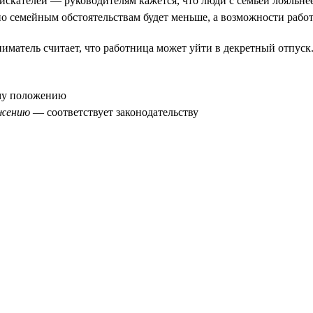
искателей — руководителям кажется, что люди с семьёй лояльне
 по семейным обстоятельствам будет меньше, а возможности раб
матель считает, что работница может уйти в декретный отпуск.
му положению
ожению
— соответствует законодательству