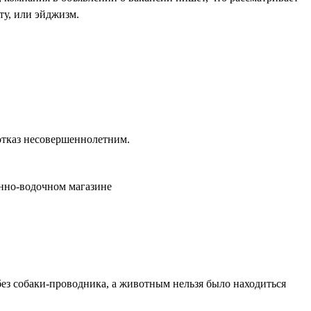
ту, или эйджизм.
отказ несовершеннолетним.
инно-водочном магазине
 без собаки-проводника, а животным нельзя было находиться