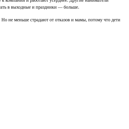
е к компании и работают усерднее. Другие наниматели
отать в выходные и праздники — больше.
 Но не меньше страдают от отказов и мамы, потому что дети