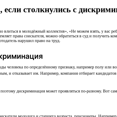
, если столкнулись с дискрим
но влиться в молодёжный коллектив», «Не можем взять, у вас ре
ляет права соискателя, можно обратиться в суд и получить ком
тодатель нарушил право на труд.
скриминация
ды человека по определённому признаку, например полу или возр
ьным, и отказывает им. Например, компания отбирает кандидатов
, поэтому дискриминация может проявляться по-разному. Вот са
искатели молодого и старшего возраста, пенсионеры. Например,