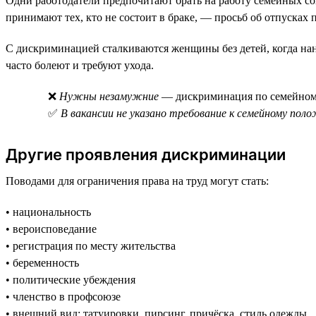
Одни работодатели предпочитают брать на работу семейных со
принимают тех, кто не состоит в браке, — просьб об отпусках
С дискриминацией сталкиваются женщины без детей, когда нани
часто болеют и требуют ухода.
❌
Нужны незамужние
— дискриминация по семейно
✅
В вакансии не указано требование к семейному пол
Другие проявления дискриминации
Поводами для ограничения права на труд могут стать:
• национальность
• вероисповедание
• регистрация по месту жительства
• беременность
• политические убеждения
• членство в профсоюзе
• внешний вид: татуировки, пирсинг, причёска, стиль одежды