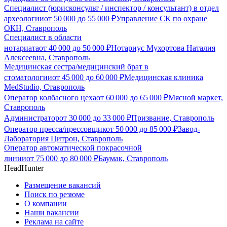
Специалист (юрисконсульт / инспектор / консультант) в отдел
археологии
от
50 000
до
55 000
₽
Управление СК по охране
ОКН, Ставрополь
Специалист в области
нотариата
от
40 000
до
50 000
₽
Нотариус Мухортова Наталия
Алексеевна, Ставрополь
Медицинская сестра/медицинский брат в
стоматологии
от
45 000
до
60 000
₽
Медицинская клиника
MedStudio, Ставрополь
Оператор колбасного цеха
от
60 000
до
65 000
₽
Мясной маркет,
Ставрополь
Администратор
от
30 000
до
33 000
₽
Призвание, Ставрополь
Оператор пресса/прессовщик
от
50 000
до
85 000
₽
Завод-
Лаборатория Цитрон, Ставрополь
Оператор автоматической покрасочной
линии
от
75 000
до
80 000
₽
Баумак, Ставрополь
HeadHunter
Размещение вакансий
Поиск по резюме
О компании
Наши вакансии
Реклама на сайте