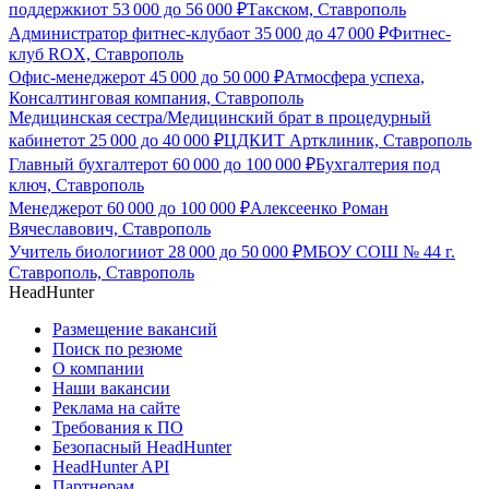
поддержки
от
53 000
до
56 000
₽
Такском, Ставрополь
Администратор фитнес-клуба
от
35 000
до
47 000
₽
Фитнес-
клуб ROX, Ставрополь
Офис-менеджер
от
45 000
до
50 000
₽
Атмосфера успеха,
Консалтинговая компания, Ставрополь
Медицинская сестра/Медицинский брат в процедурный
кабинет
от
25 000
до
40 000
₽
ЦДКИТ Артклиник, Ставрополь
Главный бухгалтер
от
60 000
до
100 000
₽
Бухгалтерия под
ключ, Ставрополь
Менеджер
от
60 000
до
100 000
₽
Алексеенко Роман
Вячеславович, Ставрополь
Учитель биологии
от
28 000
до
50 000
₽
МБОУ СОШ № 44 г.
Ставрополь, Ставрополь
HeadHunter
Размещение вакансий
Поиск по резюме
О компании
Наши вакансии
Реклама на сайте
Требования к ПО
Безопасный HeadHunter
HeadHunter API
Партнерам