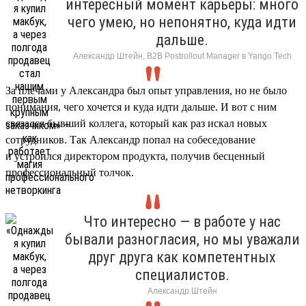
интересный момент карьеры: много
чего умею, но непонятно, куда идти
дальше.
Александр Штейн, B2B Postrollout Manager в Yango Tech
За плечами у Александра был опыт управления, но не было
понимания, чего хочется и куда идти дальше. И вот с ним
связался бывший коллега, который как раз искал новых
сотрудников. Так Александр попал на собеседование
и устроился директором продукта, получив бесценный
профессиональный толчок.
Что интересно — в работе у нас
бывали разногласия, но мы уважали
друг друга как компетентных
специалистов.
Александр Штейн