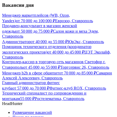
Вакансии дня
Менеджер маркетплейсов (WB, Ozon,
Yandex)
от
70 000
до
100 000
₽
Еврозоо, Ставрополь
Продавец-консультант в магазин женской
одежды
от
50 000
до
75 000
₽
Салон кожи и меха Эдем,
Ставрополь
Администратор
от
40 000
до
55 000
₽
ЮрЭкс, Ставрополь
Помощник технического отделения (координатор
экологических проектов)
от
40 000
до
45 000
₽
ЦЭТ Эколайф,
Ставрополь
Контролер-кассир в торговую сеть магазинов Светофор г.
Ставрополь
от
45 000
до
55 000
₽
Торгсервис 26, Ставрополь
Менеджер b2b в сфере общепит
от
70 000
до
85 000
₽
Самарин
Алексей Алексеевич, Ставрополь
Главный администратор фитнес
клуба
от
57 000
до
70 000
₽
Фитнес-клуб ROX, Ставрополь
Технический специалист по сопровождению и
монтажам
55 000
₽
Ростелематика, Ставрополь
HeadHunter
Размещение вакансий