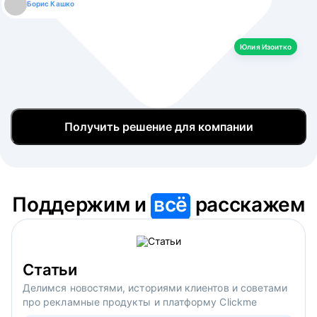
Борис Кашко
Юлия Изоитко
Александр Кулагин
Даниил Макаров
Екатерина Лазаренко
Юлия Изоитко
Получить решение для компании
Поддержим и
всё
расскажем
Статьи
Делимся новостями, историями клиентов и советами
про рекламные продукты и платформу Clickme