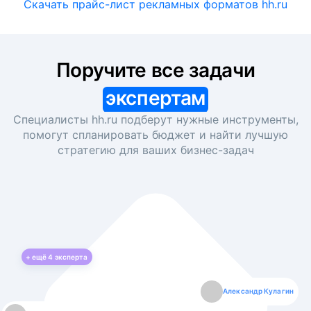
Скачать прайс-лист рекламных форматов hh.ru
Поручите все задачи
экспертам
Специалисты hh.ru подберут нужные инструменты,
помогут спланировать бюджет и найти лучшую
стратегию для ваших
бизнес-задач
+ ещё
4
эксперта
Екатерина Лазаренко
Александр Кулагин
Даниил Макаров
Борис Кашко
Юлия Изоитко