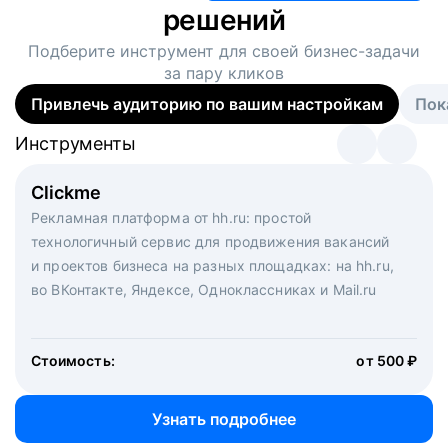
решений
Подберите инструмент для своей
бизнес-задачи
за пару кликов
Привлечь аудиторию по вашим настройкам
Пок
Инструменты
Инструменты
Инструменты
Виртуальный рекрутер
Clickme
Вакансия дня
Массовый подбор под ключ. Решите, сколько
Рекламная платформа от hh.ru: простой
Рекламный формат для вакансий на главной странице
кандидатов и когда вам нужно, и за дело возьмутся
технологичный сервис для продвижения вакансий
hh.ru. Увеличивает количество откликов
маркетологи, рекрутеры и проектные менеджеры
и проектов бизнеса на разных площадках: на hh.ru,
hh.ru с целым набором digital-инструментов
во ВКонтакте, Яндексе, Одноклассниках и Mail.ru
Стоимость:
от 200 000 ₽
Узнать подробнее
Стоимость:
от 500 ₽
Узнать подробнее
Узнать подробнее