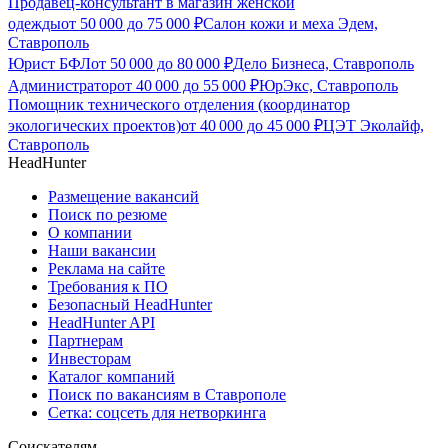
Продавец-консультант в магазин женской
одежды
от
50 000
до
75 000
₽
Салон кожи и меха Эдем,
Ставрополь
Юрист БФЛ
от
50 000
до
80 000
₽
Дело Бизнеса, Ставрополь
Администратор
от
40 000
до
55 000
₽
ЮрЭкс, Ставрополь
Помощник технического отделения (координатор
экологических проектов)
от
40 000
до
45 000
₽
ЦЭТ Эколайф,
Ставрополь
HeadHunter
Размещение вакансий
Поиск по резюме
О компании
Наши вакансии
Реклама на сайте
Требования к ПО
Безопасный HeadHunter
HeadHunter API
Партнерам
Инвесторам
Каталог компаний
Поиск по вакансиям в Ставрополе
Сетка: соцсеть для нетворкинга
Соискателям