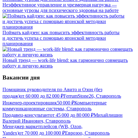
Неэффективное управление и чрезмерная нагрузка —
основные угрозы для психического здоровья на работе
Поймать кайдзен: как повысить эффективность работы
и достичь успеха с помощью японской методики
планирования
Новый тренд — work-life blend: как гармонично совмещать
работу и личную жизнь
Вакансии дня
Помощник руководителя по Авито и Озон (без
продаж)
от
60 000
до
82 000
₽
FerrumStone26, Ставрополь
Инженер-проектировщик
50 000
₽
Компьютерные
коммуникационные системы, Ставрополь
Продавец-консультант
от
45 000
до
80 000
₽
Михайлишин
Валерий Иванович, Ставрополь
Менеджер маркетплейсов (WB, Ozon,
Yandex)
от
70 000
до
100 000
₽
Еврозоо, Ставрополь