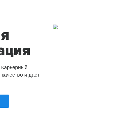
ая
ация
 Карьерный
о качество и даст