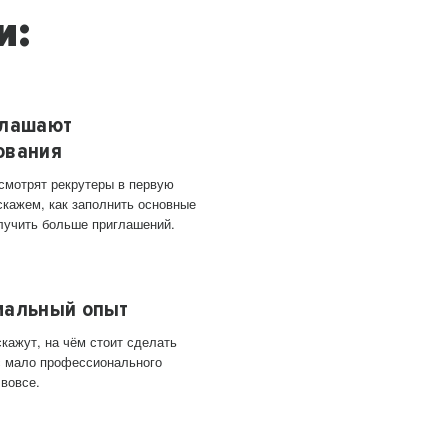
и:
глашают
ования
 смотрят рекрутеры в первую
скажем, как заполнить основные
лучить больше приглашений.
мальный опыт
кажут, на чём стоит сделать
ас мало профессионального
 вовсе.