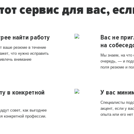
тот сервис для вас, есл
трее найти работу
Вас не при
на собесед
т ваше резюме в течение
ажет, что нужно исправить
Мы знаем, на что
ривлечь внимание
очередь, — и под
поля резюме и по
ту в конкретной
У вас мини
Специалисты подс
акцент, если у в
адут совет, как выгоднее
опыта или его нет
ля конкретной профессии.