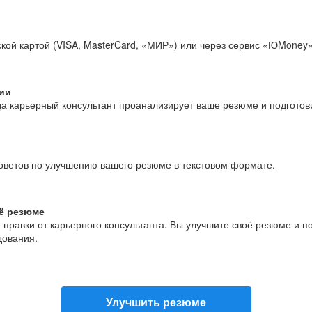
кой картой (VISA, MasterCard, «МИР») или через сервис «ЮMoney»
ии
да карьерный консультант проанализирует ваше резюме и подгото
оветов по улучшению вашего резюме в текстовом формате.
ё резюме
и правки от карьерного консультанта. Вы улучшите своё резюме и 
дования.
Улучшить резюме