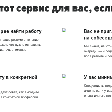
тот сервис для вас, есл
трее найти работу
Вас не при
на собесед
т ваше резюме в течение
ажет, что нужно исправить
Мы знаем, на что
ривлечь внимание
очередь, — и под
поля резюме и по
ту в конкретной
У вас мини
Специалисты подс
акцент, если у в
адут совет, как выгоднее
опыта или его нет
ля конкретной профессии.