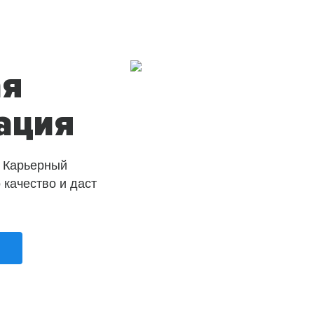
ая
ация
 Карьерный
о качество и даст