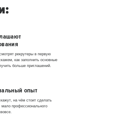
и:
глашают
ования
 смотрят рекрутеры в первую
скажем, как заполнить основные
лучить больше приглашений.
мальный опыт
кажут, на чём стоит сделать
ас мало профессионального
 вовсе.