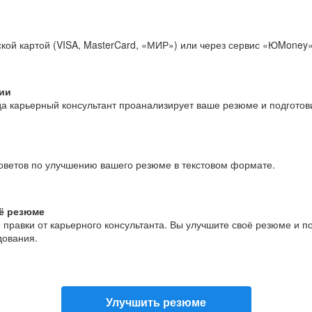
кой картой (VISA, MasterCard, «МИР») или через сервис «ЮMoney»
ии
да карьерный консультант проанализирует ваше резюме и подгото
оветов по улучшению вашего резюме в текстовом формате.
ё резюме
и правки от карьерного консультанта. Вы улучшите своё резюме и 
дования.
Улучшить резюме