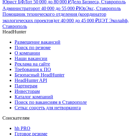
Юрист БФЛ
от
50 000
до
80 000
₽
Дело Бизнеса, Ставрополь
Администратор
от
40 000
до
55 000
₽
ЮрЭкс, Ставрополь
Помощник технического отделения (координатор
экологических проектов)
от
40 000
до
45 000
₽
ЦЭТ Эколайф,
Ставрополь
HeadHunter
Размещение вакансий
Поиск по резюме
О компании
Наши вакансии
Реклама на сайте
Требования к ПО
Безопасный HeadHunter
HeadHunter API
Партнерам
Инвесторам
Каталог компаний
Поиск по вакансиям в Ставрополе
Сетка: соцсеть для нетворкинга
Соискателям
hh PRO
Готовое резюме