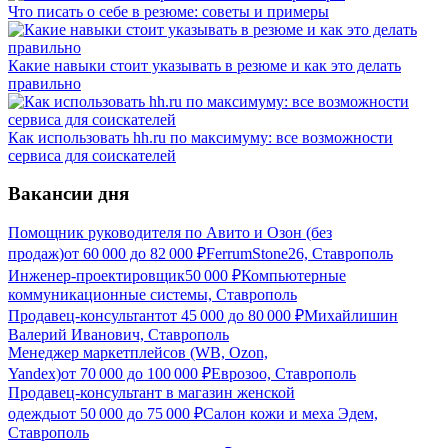
Что писать о себе в резюме: советы и примеры
Какие навыки стоит указывать в резюме и как это делать
правильно
Как использовать hh.ru по максимуму: все возможности
сервиса для соискателей
Вакансии дня
Помощник руководителя по Авито и Озон (без
продаж)
от
60 000
до
82 000
₽
FerrumStone26, Ставрополь
Инженер-проектировщик
50 000
₽
Компьютерные
коммуникационные системы, Ставрополь
Продавец-консультант
от
45 000
до
80 000
₽
Михайлишин
Валерий Иванович, Ставрополь
Менеджер маркетплейсов (WB, Ozon,
Yandex)
от
70 000
до
100 000
₽
Еврозоо, Ставрополь
Продавец-консультант в магазин женской
одежды
от
50 000
до
75 000
₽
Салон кожи и меха Эдем,
Ставрополь