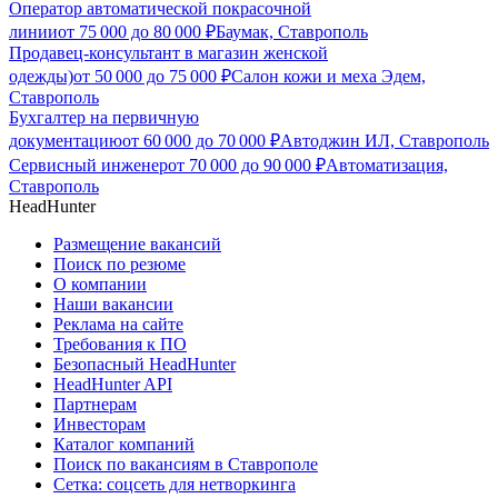
Оператор автоматической покрасочной
линии
от
75 000
до
80 000
₽
Баумак, Ставрополь
Продавец-консультант в магазин женской
одежды)
от
50 000
до
75 000
₽
Салон кожи и меха Эдем,
Ставрополь
Бухгалтер на первичную
документацию
от
60 000
до
70 000
₽
Автоджин ИЛ, Ставрополь
Сервисный инженер
от
70 000
до
90 000
₽
Автоматизация,
Ставрополь
HeadHunter
Размещение вакансий
Поиск по резюме
О компании
Наши вакансии
Реклама на сайте
Требования к ПО
Безопасный HeadHunter
HeadHunter API
Партнерам
Инвесторам
Каталог компаний
Поиск по вакансиям в Ставрополе
Сетка: соцсеть для нетворкинга