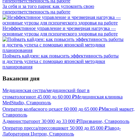
За себя и за того парня: как успокоить свою
гиперответственность на работе
Неэффективное управление и чрезмерная нагрузка —
основные угрозы для психического здоровья на работе
Поймать кайдзен: как повысить эффективность работы
и достичь успеха с помощью японской методики
планирования
Вакансии дня
Медицинская сестра/медицинский брат в
стоматологии
от
45 000
до
60 000
₽
Медицинская клиника
MedStudio, Ставрополь
Оператор колбасного цеха
от
60 000
до
65 000
₽
Мясной маркет,
Ставрополь
Администратор
от
30 000
до
33 000
₽
Призвание, Ставрополь
Оператор пресса/прессовщик
от
50 000
до
85 000
₽
Завод-
Лаборатория Цитрон, Ставрополь