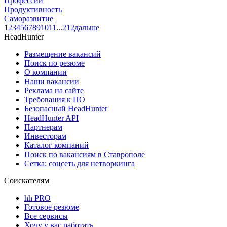
Профессии
Продуктивность
Саморазвитие
1
2
3
4
5
6
7
8
9
10
11
...
212
дальше
HeadHunter
Размещение вакансий
Поиск по резюме
О компании
Наши вакансии
Реклама на сайте
Требования к ПО
Безопасный HeadHunter
HeadHunter API
Партнерам
Инвесторам
Каталог компаний
Поиск по вакансиям в Ставрополе
Сетка: соцсеть для нетворкинга
Соискателям
hh PRO
Готовое резюме
Все сервисы
Хочу у вас работать