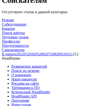
Соискателям
Отсутствуют статьи в данной категории
Резюме
Собеседование
Карьера
Поиск работы
Трудовые споры
Профессии
Продуктивность
Саморазвитие
В начало
202
203
204
205
206
207
208
209
210
211
212
HeadHunter
Размещение вакансий
Поиск по резюме
О компании
Наши вакансии
Реклама на сайте
Требования к ПО
Безопасный HeadHunter
HeadHunter API
Партнерам
Инвесторам