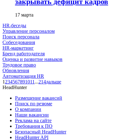
закрывать дефицит кадров
17 марта
HR-беседы
Управление персоналом
Поиск персонала
Собеседования
HR-маркетинг
Бренд работодателя
Оценка и развитие навыков
Трудовое право
Обновления
Автоматизация HR
1
2
3
4
5
6
7
8
9
10
11
...
214
дальше
HeadHunter
Размещение вакансий
Поиск по резюме
О компании
Наши вакансии
Реклама на сайте
Требования к ПО
Безопасный HeadHunter
HeadHunter API