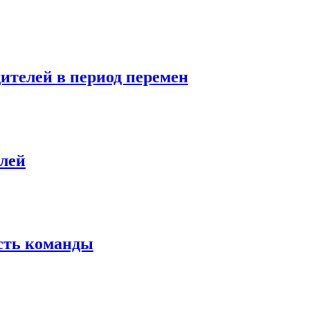
дителей в период перемен
елей
сть команды