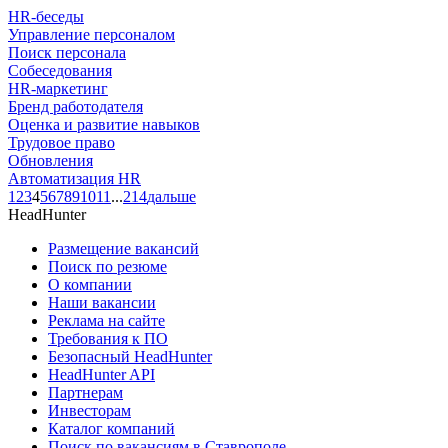
HR-беседы
Управление персоналом
Поиск персонала
Собеседования
HR-маркетинг
Бренд работодателя
Оценка и развитие навыков
Трудовое право
Обновления
Автоматизация HR
1
2
3
4
5
6
7
8
9
10
11
...
214
дальше
HeadHunter
Размещение вакансий
Поиск по резюме
О компании
Наши вакансии
Реклама на сайте
Требования к ПО
Безопасный HeadHunter
HeadHunter API
Партнерам
Инвесторам
Каталог компаний
Поиск по вакансиям в Ставрополе