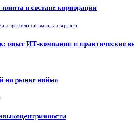
-юнита в составе корпорации
к: опыт ИТ-компании и практические 
й на рынке найма
 навыкоцентричности