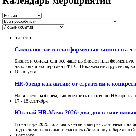
Календарь мероприятий
6 августа
Самозанятые и платформенная занятость: что
Бизнес и соискатели всё чаще выбирают платформенную мо
налоговый эксперимент ФНС. Покажем инструменты, кот
18 августа
HR-бренд как актив: от стратегии к конкре
На встрече разберём, как внедрить стратегию HR-бренда 
17
-
18 сентября
Южный HR-Маяк 2026: два дня о силе навык
В сентябре 2026 года мы в четвёртый раз собираемся на 
над своими навыками и сменить обстановку в бархатный 
8 октября