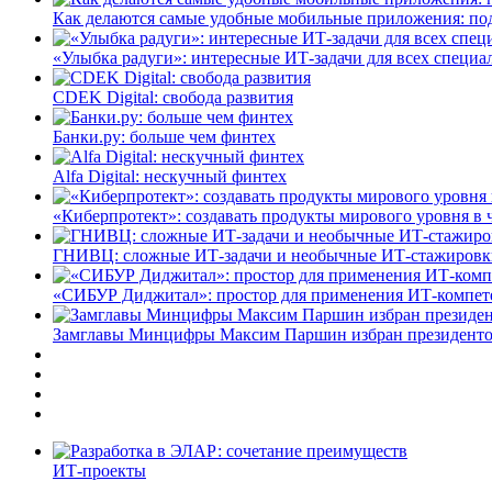
Как делаются самые удобные мобильные приложения: по
«Улыбка радуги»: интересные ИТ-задачи для всех специа
CDEK Digital: свобода развития
Банки.ру: больше чем финтех
Alfa Digital: нескучный финтех
«Киберпротект»: создавать продукты мирового уровня в
ГНИВЦ: сложные ИТ‑задачи и необычные ИТ‑стажировк
«СИБУР Диджитал»: простор для применения ИТ-компе
Замглавы Минцифры Максим Паршин избран президенто
ИТ-проекты