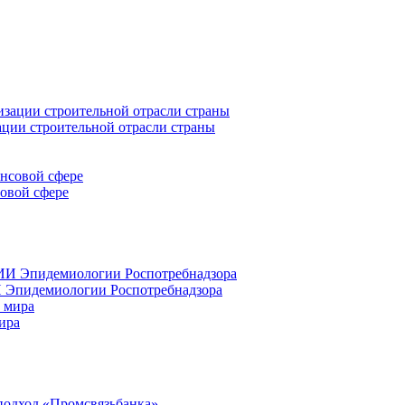
ации строительной отрасли страны
совой сфере
 Эпидемиологии Роспотребнадзора
ира