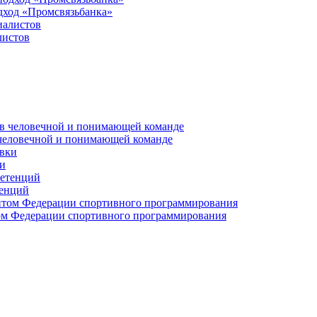
дход «Промсвязьбанка»
листов
 человечной и понимающей команде
и
тенций
м Федерации спортивного программирования