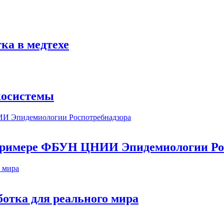
ка в медтехе
косистемы
а примере ФБУН ЦНИИ Эпидемиологии Ро
ботка для реального мира