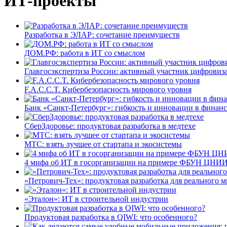
ИТ-проекты
Разработка в ЭЛАР: сочетание преимуществ
ДОМ.РФ: работа в ИТ со смыслом
Главгосэкспертиза России: активный участник цифровиз
F.A.C.C.T. Кибербезопасность мирового уровня
Банк «Санкт-Петербург»: гибкость и инновации в финан
СберЗдоровье: продуктовая разработка в медтехе
МТС: взять лучшее от стартапа и экосистемы
4 мифа об ИТ в госорганизации на примере ФБУН ЦНИИ
«Петрович-Тех»: продуктовая разработка для реального м
«Эталон»: ИТ в строительной индустрии
Продуктовая разработка в QIWI: что особенного?