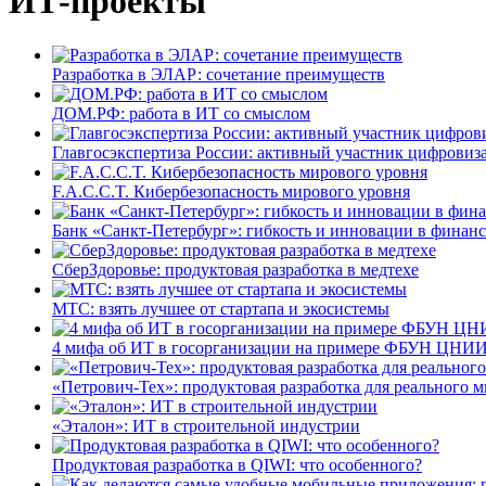
ИТ-проекты
Разработка в ЭЛАР: сочетание преимуществ
ДОМ.РФ: работа в ИТ со смыслом
Главгосэкспертиза России: активный участник цифровиз
F.A.C.C.T. Кибербезопасность мирового уровня
Банк «Санкт-Петербург»: гибкость и инновации в финан
СберЗдоровье: продуктовая разработка в медтехе
МТС: взять лучшее от стартапа и экосистемы
4 мифа об ИТ в госорганизации на примере ФБУН ЦНИИ
«Петрович-Тех»: продуктовая разработка для реального м
«Эталон»: ИТ в строительной индустрии
Продуктовая разработка в QIWI: что особенного?