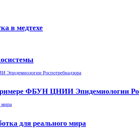
ка в медтехе
косистемы
а примере ФБУН ЦНИИ Эпидемиологии Ро
ботка для реального мира