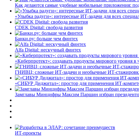
Как делаются самые удобные мобильные приложения: по
«Улыбка радуги»: интересные ИТ-задачи для всех специа
CDEK Digital: свобода развития
Банки.ру: больше чем финтех
Alfa Digital: нескучный финтех
«Киберпротект»: создавать продукты мирового уровня в
ГНИВЦ: сложные ИТ‑задачи и необычные ИТ‑стажировк
«СИБУР Диджитал»: простор для применения ИТ-компе
Замглавы Минцифры Максим Паршин избран президенто
ИТ-проекты