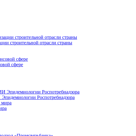
ации строительной отрасли страны
совой сфере
 Эпидемиологии Роспотребнадзора
ира