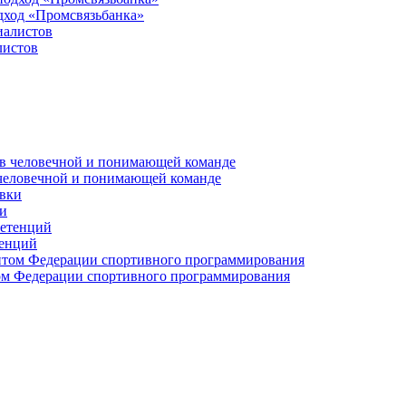
дход «Промсвязьбанка»
листов
 человечной и понимающей команде
и
тенций
м Федерации спортивного программирования