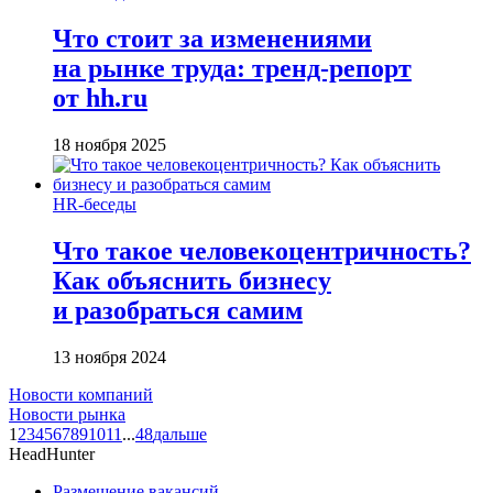
Что стоит за изменениями
на рынке труда: тренд-репорт
от hh.ru
18 ноября 2025
HR-беседы
Что такое человеко­центричность?
Как объяснить бизнесу
и разобраться самим
13 ноября 2024
Новости компаний
Новости рынка
1
2
3
4
5
6
7
8
9
10
11
...
48
дальше
HeadHunter
Размещение вакансий