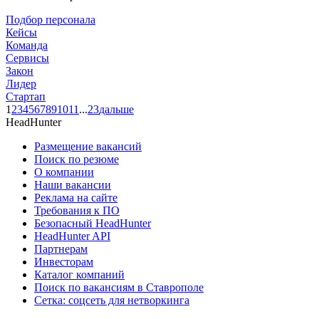
Подбор персонала
Кейсы
Команда
Сервисы
Закон
Лидер
Стартап
1
2
3
4
5
6
7
8
9
10
11
...
23
дальше
HeadHunter
Размещение вакансий
Поиск по резюме
О компании
Наши вакансии
Реклама на сайте
Требования к ПО
Безопасный HeadHunter
HeadHunter API
Партнерам
Инвесторам
Каталог компаний
Поиск по вакансиям в Ставрополе
Сетка: соцсеть для нетворкинга