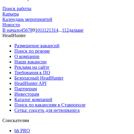
Поиск работы
Карьера
Календарь мероприятий
Новости
В начало
4
5
6
7
8
9
10
11
12
13
14
...
112
дальше
HeadHunter
Размещение вакансий
Поиск по резюме
О компании
Наши вакансии
Реклама на сайте
Требования к ПО
Безопасный HeadHunter
HeadHunter API
Партнерам
Инвесторам
Каталог компаний
Поиск по вакансиям в Ставрополе
Сетка: соцсеть для нетворкинга
Соискателям
hh PRO