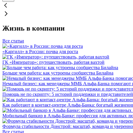
Жизнь в компании
Все статьи
«Каргилл» в России: почва для роста
ГК «Император»: путешествовать, работая вахтой
Больше чем работа: как устроены сообщества Билайна
Немалый бизнес: как менеджеры ММБ Альфа-Банка помогают 
Помощь не по скрипту: 5 историй поддержки и представителей
Как работают в контакт-центре Альфа-Банка: богатый жизненн
Мобильный банкир в Альфа-Банке: профессия для активных л
Формула стабильности Донстрой: масштаб, команда и уверенно
Все статьи