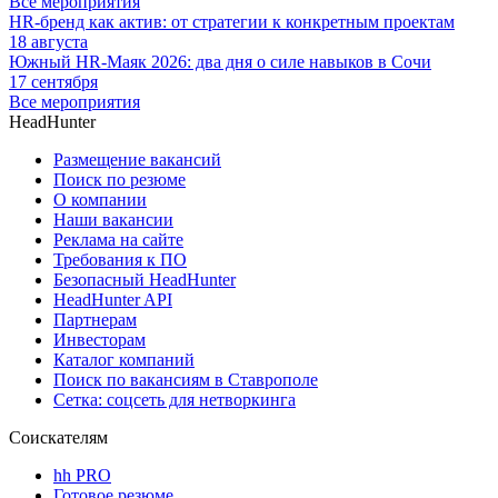
Все мероприятия
HR-бренд как актив: от стратегии к конкретным проектам
18 августа
Южный HR-Маяк 2026: два дня о силе навыков в Сочи
17 сентября
Все мероприятия
HeadHunter
Размещение вакансий
Поиск по резюме
О компании
Наши вакансии
Реклама на сайте
Требования к ПО
Безопасный HeadHunter
HeadHunter API
Партнерам
Инвесторам
Каталог компаний
Поиск по вакансиям в Ставрополе
Сетка: соцсеть для нетворкинга
Соискателям
hh PRO
Готовое резюме