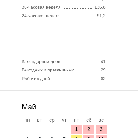
36-часовая неделя
136,8
24-часовая неделя
91,2
Календарных дней
91
Выходных и праздничных
29
Рабочих дней
62
Май
пн
вт
ср
чт
пт
сб
вс
1
2
3