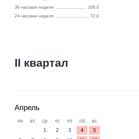
36-часовая неделя
108,0
24-часовая неделя
72,0
II квартал
Апрель
пн
вт
ср
чт
пт
сб
вс
1
2
3
4
5