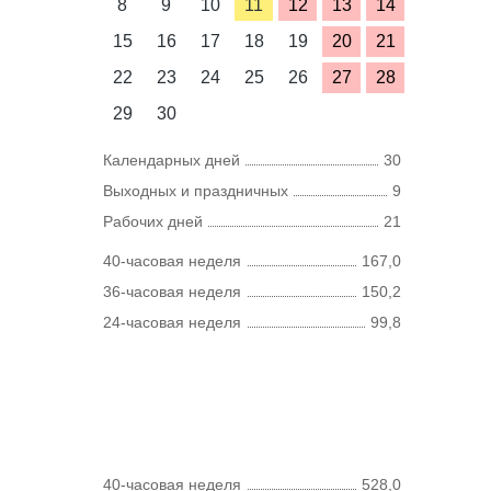
8
9
10
11
12
13
14
15
16
17
18
19
20
21
22
23
24
25
26
27
28
29
30
Календарных дней
30
Выходных и праздничных
9
Рабочих дней
21
40-часовая неделя
167,0
36-часовая неделя
150,2
24-часовая неделя
99,8
40-часовая неделя
528,0