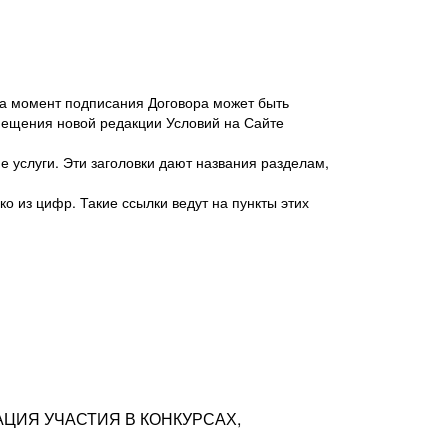
 на момент подписания Договора может быть
мещения новой редакции Условий на Сайте
 услуги. Эти заголовки дают названия разделам,
о из цифр. Такие ссылки ведут на пункты этих
антер», ИНН 7718620740, адрес: 125047,
одская территория Муниципальный округ
я улица, дом 48, помещ. 25
ых резюме с предложениями Соискателей
АЦИЯ УЧАСТИЯ В КОНКУРСАХ,
тра контактной информации Соискателя
тор сайтов: hh.ru, talantix.ru и других
 из Типов регистраций.
луг