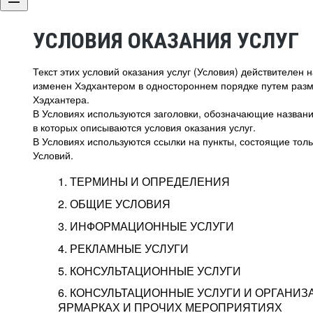
УСЛОВИЯ ОКАЗАНИЯ УСЛУГ
Текст этих условий оказания услуг (Условия) действителен
изменен Хэдхантером в одностороннем порядке путем раз
Хэдхантера.
В Условиях используются заголовки, обозначающие название
в которых описываются условия оказания услуг.
В Условиях используются ссылки на пункты, состоящие тольк
Условий.
1. ТЕРМИНЫ И ОПРЕДЕЛЕНИЯ
2. ОБЩИЕ УСЛОВИЯ
3. ИНФОРМАЦИОННЫЕ УСЛУГИ
1.1. Хэдхантер, или
Хэдхантер, ООО «Хэдх
4. РЕКЛАМНЫЕ УСЛУГИ
HeadHunter, или
г. Москва, внутригор
2.1. Типы и статусы регистрации
5. КОНСУЛЬТАЦИОННЫЕ УСЛУГИ
Исполнитель
Тверской,
2-я
Брестска
Типы регистрации
3.1. Предоставление доступа к базе данн
2.2. Активация услуг
6. КОНСУЛЬТАЦИОННЫЕ УСЛУГИ И ОРГАНИЗ
о трудоустройстве с возможностью просмо
Описание и активация
ЯРМАРКАХ И ПРОЧИХ МЕРОПРИЯТИЯХ
Хэдхантер — администра
2.1.1. Заказчику может быть присвоен один
4.0. Общие условия оказания рекламных ус