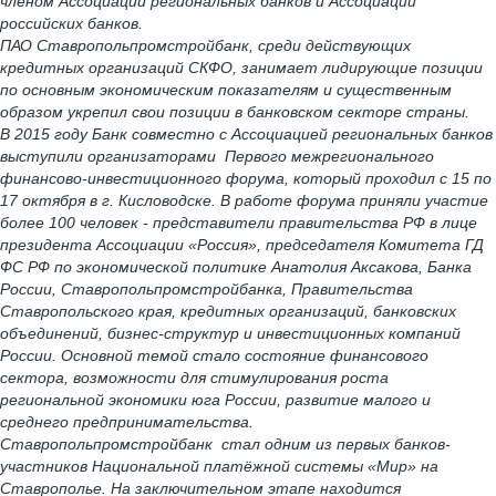
членом Ассоциации региональных банков и Ассоциации
российских банков.
ПАО Ставропольпромстройбанк, среди действующих
кредитных организаций СКФО, занимает лидирующие позиции
по основным экономическим показателям и существенным
образом укрепил свои позиции в банковском секторе страны.
В 2015 году Банк совместно с Ассоциацией региональных банков
выступили организаторами Первого межрегионального
финансово-инвестиционного форума, который проходил с 15 по
17 октября в г. Кисловодске. В работе форума приняли участие
более 100 человек - представители правительства РФ в лице
президента Ассоциации «Россия», председателя Комитета ГД
ФС РФ по экономической политике Анатолия Аксакова, Банка
России, Ставропольпромстройбанка, Правительства
Ставропольского края, кредитных организаций, банковских
объединений, бизнес-структур и инвестиционных компаний
России. Основной темой стало состояние финансового
сектора, возможности для стимулирования роста
региональной экономики юга России, развитие малого и
среднего предпринимательства.
Ставропольпромстройбанк стал одним из первых банков-
участников Национальной платёжной системы «Мир» на
Ставрополье. На заключительном этапе находится