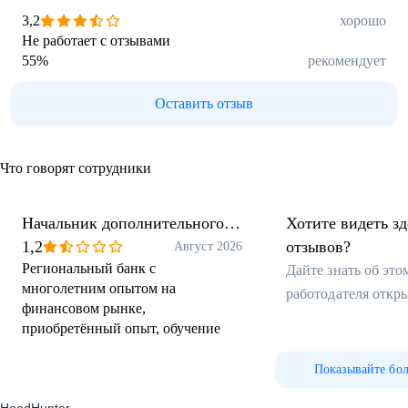
3,2
хорошо
Не работает с отзывами
55
%
рекомендует
Оставить отзыв
Что говорят сотрудники
Начальник дополнительного
Хотите видеть з
офиса
1,2
отзывов?
Август 2026
Региональный банк с
Дайте знать об эт
многолетним опытом на
работодателя откр
финансовом рынке,
приобретённый опыт, обучение
Показывайте бо