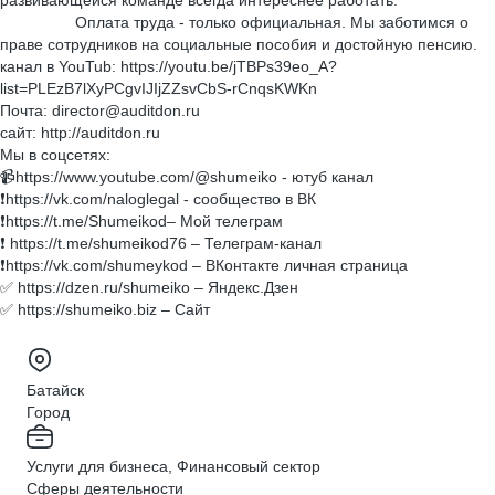
развивающейся команде всегда интереснее работать.
Оплата труда - только официальная. Мы заботимся о
праве сотрудников на социальные пособия и достойную пенсию.
канал в YouTub: https://youtu.be/jTBPs39eo_A?
list=PLEzB7lXyPCgvIJIjZZsvCbS-rCnqsKWKn
Почта: director@auditdon.ru
сайт: http://auditdon.ru
Мы в соцсетях:
📹https://www.youtube.com/@shumeiko - ютуб канал
❗️https://vk.com/naloglegal - сообщество в ВК
❗️https://t.me/Shumeikod– Мой телеграм
❗️ https://t.me/shumeikod76 – Телеграм-канал
❗️https://vk.com/shumeykod – ВКонтакте личная страница
✅ https://dzen.ru/shumeiko – Яндекс.Дзен
✅ https://shumeiko.biz – Сайт
Батайск
Город
Услуги для бизнеса, Финансовый сектор
Сферы деятельности