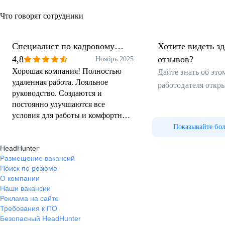
Что говорят сотрудники
Специалист по кадровому
Хотите видеть з
учету
4,8
отзывов?
Ноябрь 2025
Хорошая компания! Полностью
Дайте знать об эт
удаленная работа. Лояльное
работодателя откр
руководство. Создаются и
постоянно улучшаются все
условия для работы и комфортного
общения с клиентами.
Показывайте бо
HeadHunter
Размещение вакансий
Поиск по резюме
О компании
Наши вакансии
Реклама на сайте
Требования к ПО
Безопасный HeadHunter