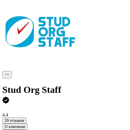
Stud Org Staff
4,4
29 отзывов
О компании