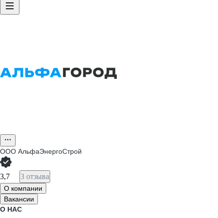
ООО
АльфаЭнергоСтрой
3,7
3 отзыва
О компании
Вакансии
О НАС