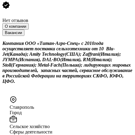
Нет отзывов
О компании
Вакансии
Компания ООО
«Титан-Агро-Спец»
с 2010
года
осуществляет поставки
сельхозтехники
от 10
Blu-
Jet(Канада); Amity Technology(США); Zaffrani(Италия);
JYMPA(Испания), DAL·BO(Италия), RM(Италия);
Stoll(Германия); Metal-Fach(Польша);
лидирующих мировых
производителей
,
запасных частей, сервисное обслуживание
в
Российской Федерации
на территориях СКФО, ЮФО,
ЦФО.
Ставрополь
Город
Сельское хозяйство
Сферы деятельности