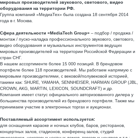
мировых производителей звукового, светового, видео
оборудования на территории РФ.
Группа компаний «МедиаТех» была создана 18 сентября 2014
года в г. Москва.
Сфера деятельности «MediaTech Group»
– подбор / продажа /
монтаж / пуско-наладка профессионального звукового, светового,
видео оборудования и музыкальных инструментов ведущих
мировых производителей на территории Российской Федерации и
стран СНГ.
В нашем ассортименте более 15 000 позиций. В брендовом
портфеле более 118 производителей. Мы работаем напрямую с
мировыми производителями, с вековой/полувековой историей,
такими как: SHURE, YAMAHA, SENNHEISER, HARMAN GROUP (JBL,
CROWN, AKG, MARTIN, LEXICON, SOUNDCRAFT) и др.
Компания имеет статус официального авторизованного дилера у
большинства производителей из брендового портфеля. Также мы
принимаем участие в электронных торгах и аукционах.
Поставляемый ассортимент используется:
для оснащения караоке и ночных клубов, баров, ресторанов,
концертных залов, стадионов, конференц-залов, студий
звукозаписи, некоторых частных домов, торговых центров и т.д.;