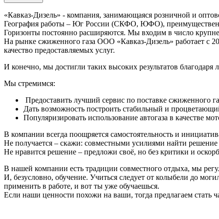
«Кавказ-Дизель» - компания, занимающаяся розничной и опто
География работы – Юг России (СКФО, ЮФО), преимуществен
Горизонты постоянно расширяются. Мы входим в число крупн
На рынке сжиженного газа ООО «Кавказ-Дизель» работает с 20
качество предоставляемых услуг.
И конечно, мы достигли таких высоких результатов благодаря 
Мы стремимся:
Предоставить лучший сервис по поставке сжиженного га
Дать возможность построить стабильный и процветающий
Популяризировать использование автогаза в качестве мо
В компании всегда поощряется самостоятельность и инициатив
Не получается – скажи: совместными усилиями найти решение 
Не нравится решение – предложи своё, но без критики и оскор
В нашей компании есть традиции совместного отдыха, мы регу
И, безусловно, обучение. Учиться следует от колыбели до могил
применить в работе, и вот ты уже обучаешься.
Если наши ценности похожи на ваши, тогда предлагаем стать ча