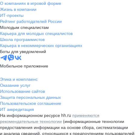
О компаниях в игровой форме
поэтому здесь та
этого бизнеса: highload,
Жизнь в компании
атмосфера: никт
масштабирование, надежность,
ИТ-проекты
виноватых, все 
технологические вызовы и
Рейтинг работодателей России
находить решения
ответственность за сервис,
Молодым специалистам
действительно кр
который каждый день должен
Карьера для молодых специалистов
Школа программистов
работать без сбоев. Поэтому я
Карьера в некоммерческих организациях
продолжаю бороться за Юрент как
Боты для уведомлений
за свой — потому что в
профессиональном и человеческом
Мобильное приложение
смысле он таким для меня и
остается.
Этика и комплаенс
Оказание услуг
Использование сайтов
Защита персональных данных
Пользовательское соглашение
ИТ аккредитация
На информационном ресурсе hh.ru
применяются
рекомендательные технологии
(информационные технологии
предоставления информации на основе сбора, систематизации
и анализа сведений, относящихся к предпочтениям пользователей