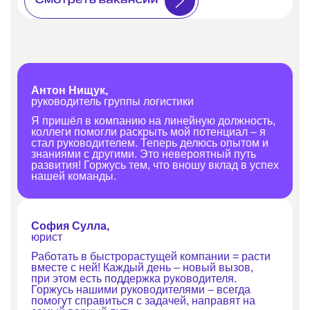
количеством заряженных
Калининград
самокатов.
Екатеринбур
Новгород.
В логистике работают:
У нас работ
доставляют самокаты до нужной
точки.
Антон Нищук,
руководитель группы логистики
Я пришёл в компанию на линейную должность,
коллеги помогли раскрыть мой потенциал – я
стал руководителем. Теперь делюсь опытом и
знаниями с другими. Это невероятный путь
развития! Горжусь тем, что вношу вклад в успех
нашей команды.
София Сулла,
юрист
Работать в быстрорастущей компании = расти
вместе с ней! Каждый день – новый вызов,
при этом есть поддержка руководителя.
Горжусь нашими руководителями – всегда
помогут справиться с задачей, направят на