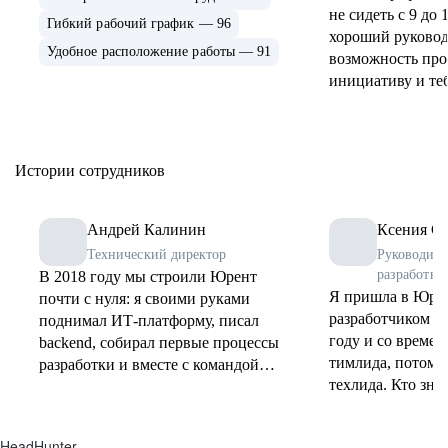
не сидеть с 9 до 
Гибкий рабочий график — 96
хороший руковод
Удобное расположение работы — 91
возможность про
инициативу и те
классный офис в
Истории сотрудников
Андрей Калинин
Ксения С
Технический директор
Руководите
разработки
В 2018 году мы строили Юрент
Я пришла в Юрен
почти с нуля: я своими руками
разработчиком в 
поднимал ИТ-платформу, писал
году и со времен
backend, собирал первые процессы
тимлида, потом 
разработки и вместе с командой
техлида. Кто знае
искал решения там, где готовых
дальше, но точно
ответов еще не было. Это был
поможет мне выр
настоящий стартап — быстрый,
HeadHunter