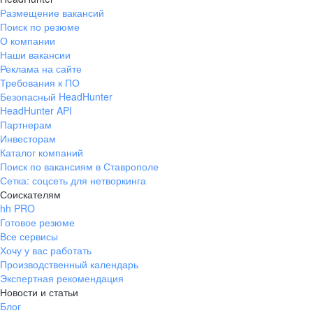
Сейчас я занимаю
живой, иногда хаотичный, но с
Размещение вакансий
разработкой, но 
огромной энергией. Со временем
Поиск по резюме
архитектурой и 
компания выросла из идеи и
О компании
команды. Мне нра
первых строк кода в большой
Наши вакансии
можно реально в
федеральный бизнес, а моя роль
Реклама на сайте
и предлагать идеи
тоже изменилась: из инженера и
Требования к ПО
работают очень 
Безопасный HeadHunter
основателя я перешел в CTO,
HeadHunter API
душевные люди. Больше всего в
чтобы выстраивать уже не только
Партнерам
компании мне за
систему, но и сильную
Инвесторам
ещё будучи прост
технологическую команду —
Каталог компаний
предлагала фичи
разработку, инфраструктуру,
Поиск по вакансиям в Ставрополе
потом даже на ур
безопасность, качество и
Сетка: соцсеть для нетворкинга
говорили: «это 
надежность сервиса. Когда ты
Соискателям
меня это очень 
создавал продукт своими руками,
hh PRO
характеризует Ю
проходил с командой самые
Готовое резюме
слышат и действ
сложные этапы роста и видел, как
Все сервисы
прислушиваются 
Хочу у вас работать
он становится частью жизни
Производственный календарь
независимо от и
миллионов людей, связь с ним уже
Экспертная рекомендация
должности, ценя
не измеряется формальными
Новости и статьи
не присваивают 
ролями или статусами. Меня по-
Блог
заслуги. И, наве
прежнему драйвит сложность