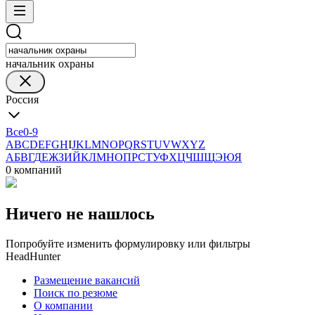
начальник охраны
Россия
Все
0-9
A
B
C
D
E
F
G
H
I
J
K
L
M
N
O
P
Q
R
S
T
U
V
W
X
Y
Z
А
Б
В
Г
Д
Е
Ж
З
И
Й
К
Л
М
Н
О
П
Р
С
Т
У
Ф
Х
Ц
Ч
Ш
Щ
Э
Ю
Я
0 компаний
Ничего не нашлось
Попробуйте изменить формулировку или фильтры
HeadHunter
Размещение вакансий
Поиск по резюме
О компании