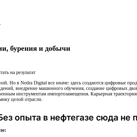
т
и, бурения и добычи
тать на результат
ной. Но в Nedra Digital все иначе: здесь создаются цифровые пр
дений, внедрение машинного обучения, создание цифровых дво
енным инструментам импортозамещения. Карьерная траектория 
мику целой отрасли.
Без опыта в нефтегазе сюда не 
ле: