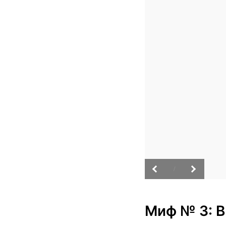
/
Миф № 3: В