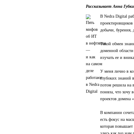
Рассказывает Анна Губки
В Nedra Digital р
проектировщиков 
добычи, бурения, 
Такой обмен знани
доменной области 
изучать ее и вника
У меня лично в к
глубоких знаний в
потом решила на в
поняла, что хочу 
проектов домена 
В компании сочета
есть фокус на ма
которая повышает 
здесь как раз нам