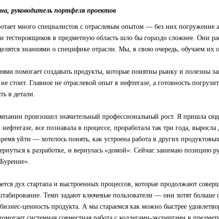
на, руководитель портфеля проектов
аботает много специалистов с отраслевым опытом — без них погружение 
и тестировщиков в предметную область шло бы гораздо сложнее. Они ра
делятся знаниями о специфике отрасли. Мы, в свою очередь, обучаем их 
ями помогает создавать продукты, которые понятны рынку и полезны за
не стоит. Главное не отраслевой опыт в нефтегазе, а готовность погрузит
ть в детали.
омпании произошел значительный профессиональный рост. Я пришла сюд
 нефтегазе, все познавала в процессе, проработала так три года, выросла
ремя уйти — хотелось понять, как устроена работа в других продуктовых
вернуться к разработке, и вернулась «домой». Сейчас занимаю позицию р
«Бурение».
ется дух стартапа и выстроенных процессов, которые продолжают соверше
сштабирование. Темп задают ключевые пользователи — они хотят больше
бизнес-ценность продукта. А мы стараемся как можно быстрее удовлетв
 помогает системная совместная работа с коллегами-экспертами в предмет