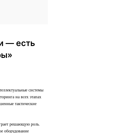
и — есть
ры»
теллектуальные системы
торинга на всех этапах
ешенные тактические
грает решающую роль.
кое оборудование