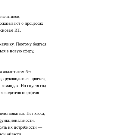
аналитиков,
ссказывают о процессах
основам ИТ.
казчику. Поэтому бояться
ься в новую сферу,
а аналитиком без
 до руководителя проекта,
 командах. Но спустя год
уководителя портфеля
нствоваться. Нет хаоса,
 функциональности,
орять их потребности —
ной области.