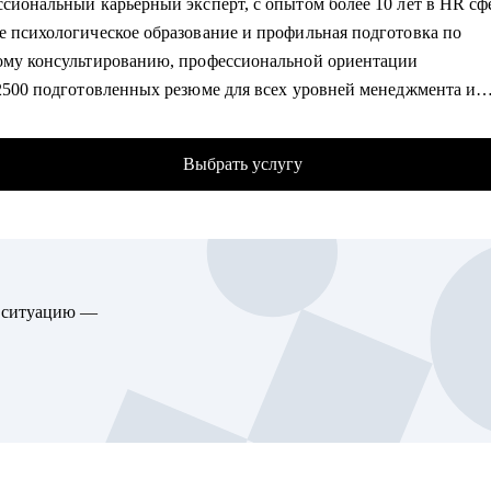
ссиональный карьерный эксперт, с опытом более 10 лет в HR с
у с сопроводительным письмом чтобы Вы стали заметнее среди 
е психологическое образование и профильная подготовка по
тов на вакансию
ому консультированию, профессиональной ориентации
роверенные советы как искать работу
 2500 подготовленных резюме для всех уровней менеджмента и
 понять куда и как перейти в другую сферу карьеры, если теку
нных консультаций для выхода на рынок и успешного прохожде
вит
ований
рейти в направление project менеджмента, строить свой карьерн
Выбрать услугу
ный опыт профориентационной работы, помощи в смене карье
, выявления сильных сторон и приоритетов для построения усп
гу помочь:
ионального пути
листам в сфере маркетинга, IT, продаж
омогу:
ю ситуацию —
влю эффективное резюме и сопроводительное письмо, выделю и
 преподнесу ваши достижения
ботаю успешную стратегию выхода на рынок, помогу сформиров
поиска
 проходить интервью и грамотно презентовать работодателю сво
у сменить карьерный вектор и выбрать профессию с учетом ваш