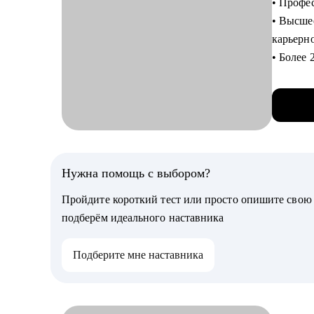
• Профе
• Помог
• Высше
кандида
карьерн
• Дам п
• Более
• Помогу
проведе
не драй
собесед
• Как пе
• Обшир
вектора
Кому мо
професс
• Специа
Нужна помощь с выбором?
С чем п
Пройдите короткий тест или просто опишите сво
• Соста
подберём идеального наставника
выгодно
• Разра
Подберите мне наставника
каналы 
• Научу
навыки
• Помог