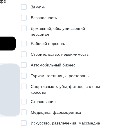
фере
других
Закупки
Безопасность
щая уже
Домашний, обслуживающий
ния
персонал
ый трек
Рабочий персонал
рного
ешного
Строительство, недвижимость
Автомобильный бизнес
Туризм, гостиницы, рестораны
Спортивные клубы, фитнес, салоны
красоты
ать
Страхование
Медицина, фармацевтика
и
Искусство, развлечения, массмедиа
их