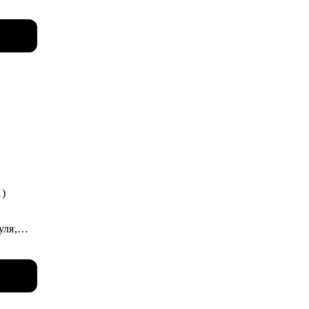
я.
mple
а
K)
уля,
ков,
шних и