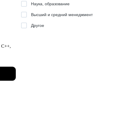
Наука, образование
Высший и средний менеджмент
Другое
, C++,
планы
омпании
вой
ор: