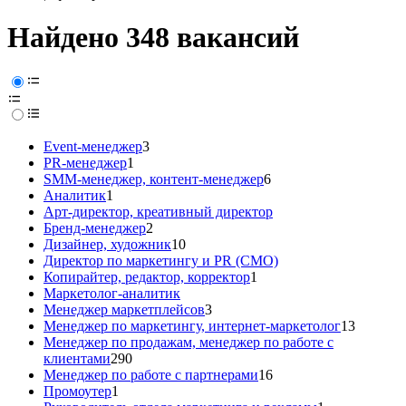
Найдено 348 вакансий
Event-менеджер
3
PR-менеджер
1
SMM-менеджер, контент-менеджер
6
Аналитик
1
Арт-директор, креативный директор
Бренд-менеджер
2
Дизайнер, художник
10
Директор по маркетингу и PR (CMO)
Копирайтер, редактор, корректор
1
Маркетолог-аналитик
Менеджер маркетплейсов
3
Менеджер по маркетингу, интернет-маркетолог
13
Менеджер по продажам, менеджер по работе с
клиентами
290
Менеджер по работе с партнерами
16
Промоутер
1