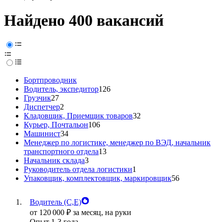
Найдено 400 вакансий
Бортпроводник
Водитель, экспедитор
126
Грузчик
27
Диспетчер
2
Кладовщик, Приемщик товаров
32
Курьер, Почтальон
106
Машинист
34
Менеджер по логистике, менеджер по ВЭД, начальник
транспортного отдела
13
Начальник склада
3
Руководитель отдела логистики
1
Упаковщик, комплектовщик, маркировщик
56
Водитель (C,Е)
от
120 000
₽
за месяц,
на руки
Опыт 1-3 года