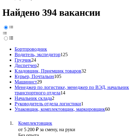
Найдено 394 вакансии
Бортпроводник
Водитель, экспедитор
125
Грузчик
24
Диспетчер
2
Кладовщик, Приемщик товаров
32
Курьер, Почтальон
105
Машинист
29
Менеджер по логистике, менеджер по ВЭД, начальник
транспортного отдела
14
Начальник склада
2
Руководитель отдела логистики
1
Упаковщик, комплектовщик, маркировщик
60
Комплектовщик
от
5 200
₽
за смену,
на руки
Без опыта