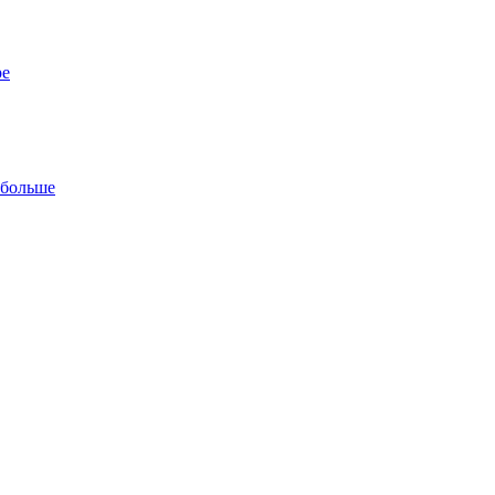
ре
 больше