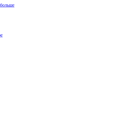
 больше
ре