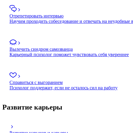
Отрепетировать интервью
Научим проходить собеседование и отвечать на неудобные
Вылечить синдром самозванца
Карьерный психолог поможет чувствовать себя увереннее
Справиться с выгоранием
Психолог поддержит, если не осталось сил на работу
Развитие карьеры
Развитие навыков и карьеры