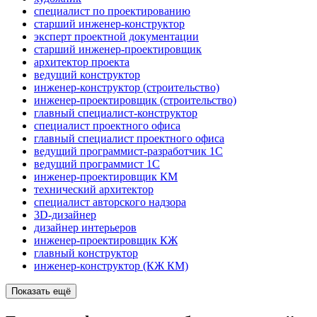
специалист по проектированию
старший инженер-конструктор
эксперт проектной документации
старший инженер-проектировщик
архитектор проекта
ведущий конструктор
инженер-конструктор (строительство)
инженер-проектировщик (строительство)
главный специалист-конструктор
специалист проектного офиса
главный специалист проектного офиса
ведущий программист-разработчик 1С
ведущий программист 1C
инженер-проектировщик КМ
технический архитектор
специалист авторского надзора
3D-дизайнер
дизайнер интерьеров
инженер-проектировщик КЖ
главный конструктор
инженер-конструктор (КЖ КМ)
Показать ещё