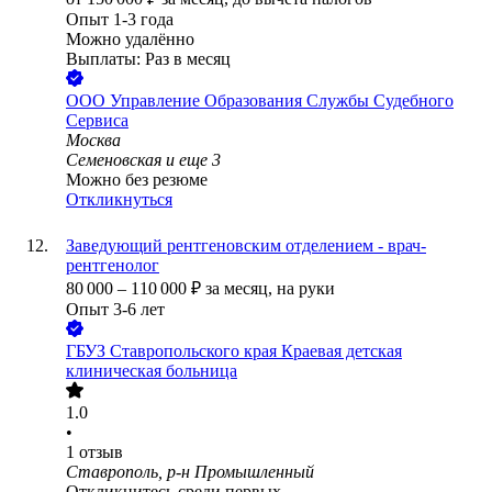
Опыт 1-3 года
Можно удалённо
Выплаты: Раз в месяц
ООО
Управление Образования Службы Судебного
Сервиса
Москва
Семеновская
и еще
3
Можно без резюме
Откликнуться
Заведующий рентгеновским отделением - врач-
рентгенолог
80 000
–
110 000
₽
за месяц,
на руки
Опыт 3-6 лет
ГБУЗ Ставропольского края Краевая детская
клиническая больница
1.0
•
1
отзыв
Ставрополь, р-н Промышленный
Откликнитесь среди первых