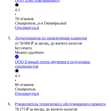
ООО
Хлеб Хмельницкого
4.3
•
78
отзывов
Ставрополь, р-н Октябрьский
Откликнуться
Лидогенератор по привлечению клиентов
от
50 000
₽
за месяц,
до вычета налогов
Без опыта
Можно удалённо
ООО
Единый центр обучения и подготовки
специалистов
4.3
•
66
отзывов
Ставрополь
Откликнуться
Руководитель технического обслуживания и ремонта
78 275
₽
за месяц,
до вычета налогов