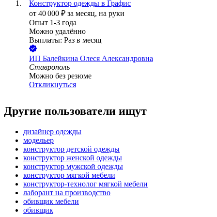
Конструктор одежды в Графис
от
40 000
₽
за месяц,
на руки
Опыт 1-3 года
Можно удалённо
Выплаты: Раз в месяц
ИП
Балейкина Олеся Александровна
Ставрополь
Можно без резюме
Откликнуться
Другие пользователи ищут
дизайнер одежды
модельер
конструктор детской одежды
конструктор женской одежды
конструктор мужской одежды
конструктор мягкой мебели
конструктор-технолог мягкой мебели
лаборант на производство
обивщик мебели
обивщик