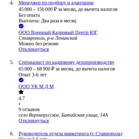
Менеджер по подбору и адаптации
45 000
–
150 000
₽
за месяц,
до вычета налогов
Без опыта
Выплаты: Два раза в месяц
ООО
Военный Кадровый Центр ЮГ
Ставрополь, р-н Ленинский
Можно без резюме
Откликнуться
Специалист по кадровому делопроизводству
65 000
–
68 900
₽
за месяц,
до вычета налогов
Опыт 3-6 лет
ООО
УК М Д М
4.7
•
9
отзывов
село Верхнерусское, Батайская улица, 14А
Откликнуться
Руководитель отдела маркетинга (г. Ставрополь)