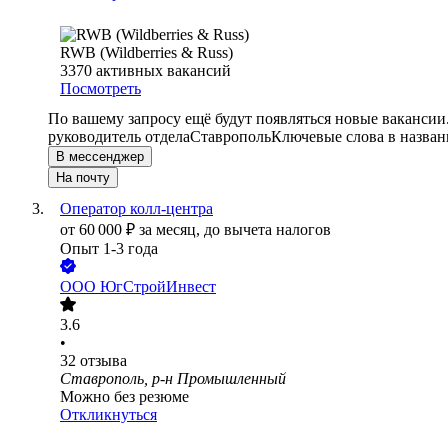
RWB (Wildberries & Russ)
3370
активных вакансий
Посмотреть
По вашему запросу ещё будут появляться новые вакансии
руководитель отдела
Ставрополь
Ключевые слова в назван
В мессенджер
На почту
Оператор колл-центра
от
60 000
₽
за месяц,
до вычета налогов
Опыт 1-3 года
ООО
ЮгСтройИнвест
3.6
•
32
отзыва
Ставрополь, р-н Промышленный
Можно без резюме
Откликнуться