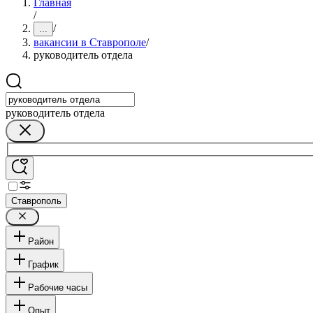
Главная
/
/
...
вакансии в Ставрополе
/
руководитель отдела
руководитель отдела
Ставрополь
Район
График
Рабочие часы
Опыт