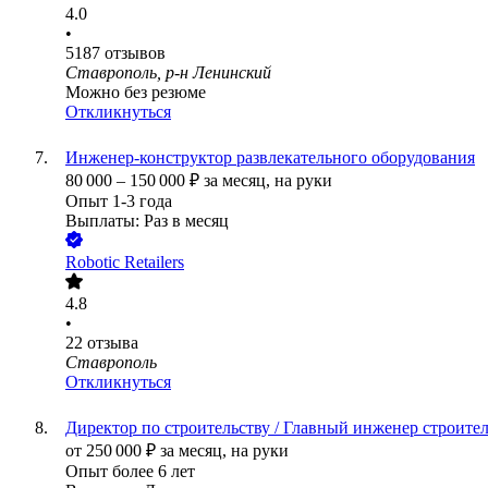
4.0
•
5187
отзывов
Ставрополь, р-н Ленинский
Можно без резюме
Откликнуться
Инженер-конструктор развлекательного оборудования
80 000
–
150 000
₽
за месяц,
на руки
Опыт 1-3 года
Выплаты: Раз в месяц
Robotic Retailers
4.8
•
22
отзыва
Ставрополь
Откликнуться
Директор по строительству / Главный инженер строите
от
250 000
₽
за месяц,
на руки
Опыт более 6 лет