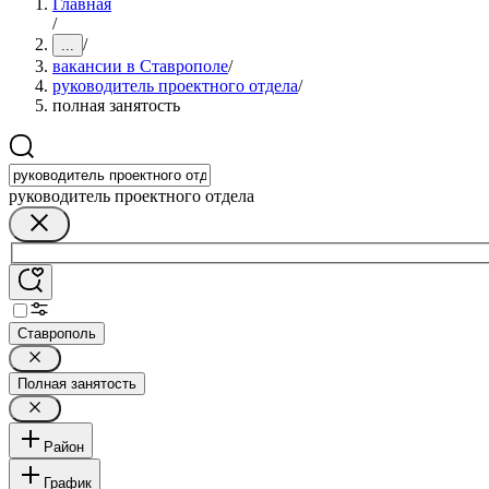
Главная
/
/
...
вакансии в Ставрополе
/
руководитель проектного отдела
/
полная занятость
руководитель проектного отдела
Ставрополь
Полная занятость
Район
График