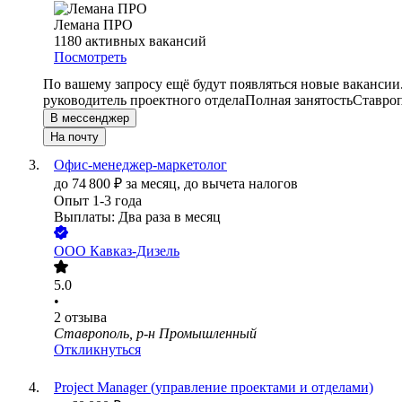
Лемана ПРО
1180
активных вакансий
Посмотреть
По вашему запросу ещё будут появляться новые вакансии
руководитель проектного отдела
Полная занятость
Ставро
В мессенджер
На почту
Офис-менеджер-маркетолог
до
74 800
₽
за месяц,
до вычета налогов
Опыт 1-3 года
Выплаты: Два раза в месяц
ООО
Кавказ-Дизель
5.0
•
2
отзыва
Ставрополь, р-н Промышленный
Откликнуться
Project Manager (управление проектами и отделами)