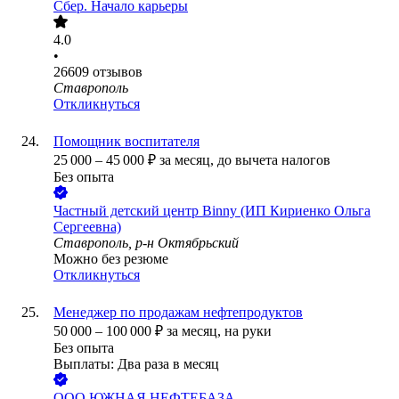
Сбер. Начало карьеры
4.0
•
26609
отзывов
Ставрополь
Откликнуться
Помощник воспитателя
25 000
–
45 000
₽
за месяц,
до вычета налогов
Без опыта
Частный детский центр Binny (ИП Кириенко Ольга
Сергеевна)
Ставрополь, р-н Октябрьский
Можно без резюме
Откликнуться
Менеджер по продажам нефтепродуктов
50 000
–
100 000
₽
за месяц,
на руки
Без опыта
Выплаты: Два раза в месяц
ООО
ЮЖНАЯ НЕФТЕБАЗА