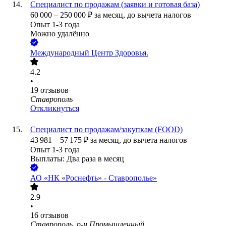
Специалист по продажам (заявки и готовая база)
60 000
–
250 000
₽
за месяц,
до вычета налогов
Опыт 1-3 года
Можно удалённо
Международный Центр Здоровья.
4.2
•
19
отзывов
Ставрополь
Откликнуться
Специалист по продажам/закупкам (FOOD)
43 981
–
57 175
₽
за месяц,
до вычета налогов
Опыт 1-3 года
Выплаты: Два раза в месяц
АО
«НК «Роснефть» - Ставрополье»
2.9
•
16
отзывов
Ставрополь, р-н Промышленный