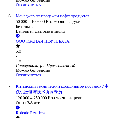
Можно без резюме
Откликнуться
Менеджер по продажам нефтепродуктов
50 000
–
100 000
₽
за месяц,
на руки
Без опыта
Выплаты: Два раза в месяц
ООО
ЮЖНАЯ НЕФТЕБАЗА
5.0
•
1
отзыв
Ставрополь, р-н Промышленный
Можно без резюме
Откликнуться
Китайский технический координатор поставок / 中
俄供应链与技术协调专员
120 000
–
250 000
₽
за месяц,
на руки
Опыт 3-6 лет
Robotic Retailers