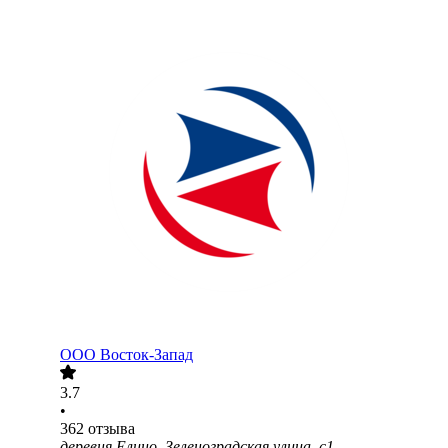
ООО
Восток-Запад
3.7
•
362
отзыва
деревня Елино, Зеленоградская улица, с1