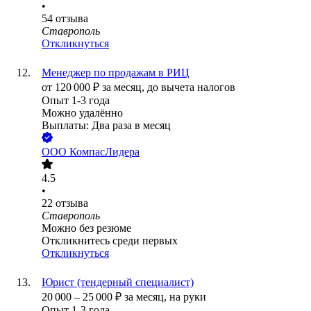
•
54
отзыва
Ставрополь
Откликнуться
Менеджер по продажам в РИЦ
от
120 000
₽
за месяц,
до вычета налогов
Опыт 1-3 года
Можно удалённо
Выплаты: Два раза в месяц
ООО
КомпасЛидера
4.5
•
22
отзыва
Ставрополь
Можно без резюме
Откликнитесь среди первых
Откликнуться
Юрист (тендерный специалист)
20 000
–
25 000
₽
за месяц,
на руки
Опыт 1-3 года