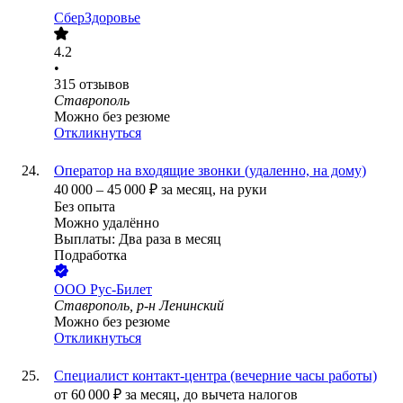
СберЗдоровье
4.2
•
315
отзывов
Ставрополь
Можно без резюме
Откликнуться
Оператор на входящие звонки (удаленно, на дому)
40 000
–
45 000
₽
за месяц,
на руки
Без опыта
Можно удалённо
Выплаты: Два раза в месяц
Подработка
ООО
Рус-Билет
Ставрополь, р-н Ленинский
Можно без резюме
Откликнуться
Специалист контакт-центра (вечерние часы работы)
от
60 000
₽
за месяц,
до вычета налогов